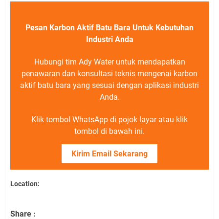
Pesan Karbon Aktif Batu Bara Untuk Kebutuhan
Industri Anda
Hubungi tim Ady Water untuk mendapatkan
penawaran dan konsultasi teknis mengenai karbon
aktif batu bara yang sesuai dengan aplikasi industri
Anda.
Klik tombol WhatsApp di pojok layar atau klik
tombol di bawah ini.
Kirim Email Sekarang
Location:
Share :