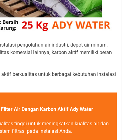
instalasi pengolahan air industri, depot air minum,
litas komersial lainnya, karbon aktif memiliki peran
ktif berkualitas untuk berbagai kebutuhan instalasi
 Filter Air Dengan Karbon Aktif Ady Water
alitas tinggi untuk meningkatkan kualitas air dan
stem filtrasi pada instalasi Anda.