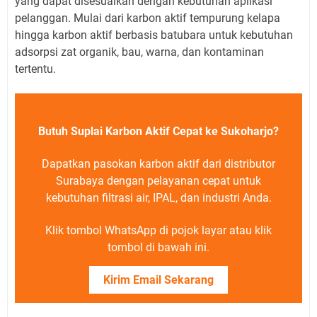
yang dapat disesuaikan dengan kebutuhan aplikasi
pelanggan. Mulai dari karbon aktif tempurung kelapa
hingga karbon aktif berbasis batubara untuk kebutuhan
adsorpsi zat organik, bau, warna, dan kontaminan
tertentu.
Butuh Suplai Karbon Aktif Cepat ke Sukoharjo?
Dapatkan pasokan karbon aktif dari distributor
Surabaya dengan pelayanan cepat untuk
kebutuhan filtrasi air, IPAL, dan industri Anda.
Klik tombol WhatsApp di pojok layar atau klik
tombol di bawah ini.
Kirim Email Sekarang