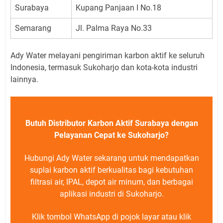
Surabaya
Kupang Panjaan I No.18
Semarang
Jl. Palma Raya No.33
Ady Water melayani pengiriman karbon aktif ke seluruh
Indonesia, termasuk Sukoharjo dan kota-kota industri
lainnya.
Butuh Distributor Karbon Aktif Surabaya dengan
Pelayanan Cepat ke Sukoharjo?
Hubungi Ady Water sekarang untuk mendapatkan
suplai karbon aktif berkualitas bagi kebutuhan
filtrasi air, IPAL, depot air minum, dan berbagai
aplikasi industri di Sukoharjo.
Klik tombol WhatsApp di pojok layar atau klik